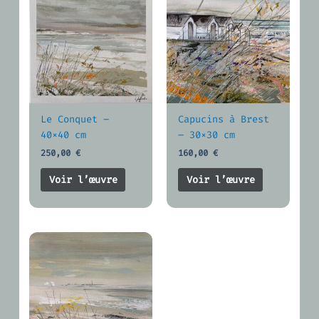
Le Conquet –
Capucins à Brest
40×40 cm
– 30×30 cm
250,00
€
160,00
€
Voir l’œuvre
Voir l’œuvre