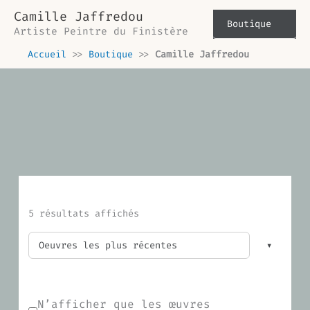
Trié
Aller
du
Camille Jaffredou
plus
au
Boutique
récent
Artiste Peintre du Finistère
contenu
au
plus
Accueil
>>
Boutique
>>
Camille Jaffredou
ancien
5 résultats affichés
N’afficher que les œuvres