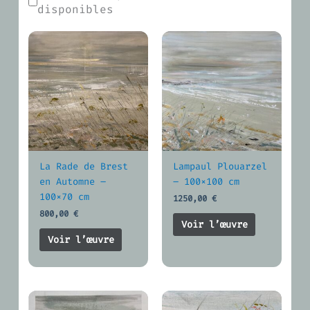
disponibles
La Rade de Brest
Lampaul Plouarzel
en Automne –
– 100×100 cm
100×70 cm
1250,00
€
800,00
€
Voir l’œuvre
Voir l’œuvre