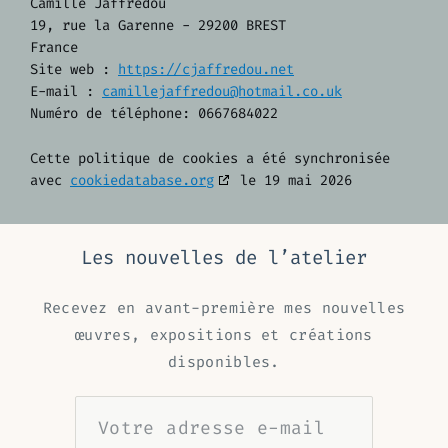
Camille Jaffredou
19, rue la Garenne - 29200 BREST
France
Site web :
https://cjaffredou.net
E-mail :
camillejaffredou@hotmail.co.uk
Numéro de téléphone: 0667684022
Cette politique de cookies a été synchronisée
avec
cookiedatabase.org
le 19 mai 2026
Les nouvelles de l’atelier
Recevez en avant-première mes nouvelles
œuvres, expositions et créations
disponibles.