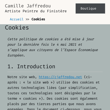
Aller
Camille Jaffredou
au
Boutique
Artiste Peintre du Finistère
contenu
Accueil
>>
Cookies
Cookies
Cette politique de cookies a été mise à jour
pour la dernière fois le 4 mai 2021 et
s’applique aux citoyens de l’Espace Économique
Européen.
1. Introduction
Notre site web,
https://cjaffredou.net
(ci-
après : « le site web ») utilise des cookies et
autres technologies liées (par simplification,
toutes ces technologies sont désignées par le
terme « cookies »). Des cookies sont également
placés par des tierces parties que nous avons
engagées. Dans le document ci-dessous, nous vous