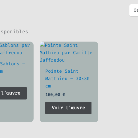
isponibles
Sablons –
m
Pointe Saint
Matthieu – 30×30
€
cm
 l’œuvre
160,00
€
Voir l’œuvre