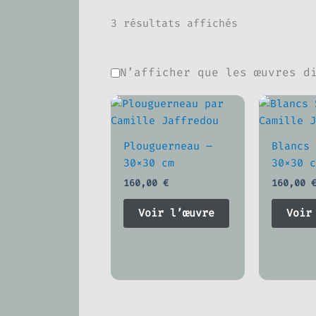
3 résultats affichés
N’afficher que les œuvres d
Plouguerneau –
Blancs 
30×30 cm
30×30 c
160,00
€
160,00
Voir l’œuvre
Voir