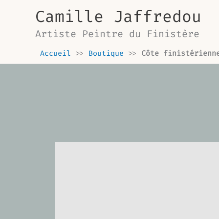
Trié
Aller
du
Camille Jaffredou
au
plus
récent
contenu
Artiste Peintre du Finistère
au
plus
ancien
Accueil
>>
Boutique
>>
Côte finistérienn