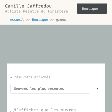
Trié
Aller
du
Camille Jaffredou
plus
au
Boutique
récent
Artiste Peintre du Finistère
contenu
au
plus
Accueil
>>
Boutique
>>
grues
ancien
4 résultats affichés
N’afficher que les œuvres