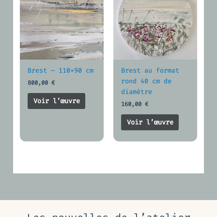
Brest – 110×90 cm
Brest au format
rond 40 cm de
800,00
€
diamètre
Voir l’œuvre
160,00
€
Voir l’œuvre