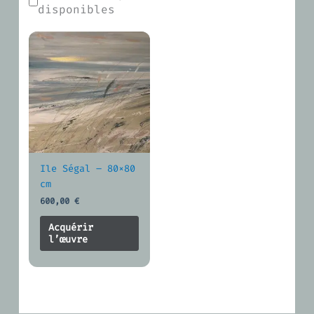
disponibles
Ile Ségal – 80×80
cm
600,00
€
Acquérir
l’œuvre