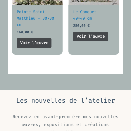
Pointe Saint
Le Conquet –
Matthieu – 30×30
40×40 cm
cm
250,00
€
160,00
€
Voir l’œuvre
Voir l’œuvre
Les nouvelles de l’atelier
Recevez en avant-première mes nouvelles
œuvres, expositions et créations