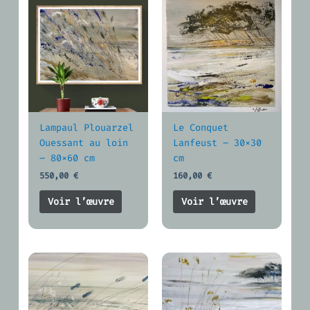
Lampaul Plouarzel
Le Conquet
Ouessant au loin
Lanfeust – 30×30
– 80×60 cm
cm
550,00
€
160,00
€
Voir l’œuvre
Voir l’œuvre