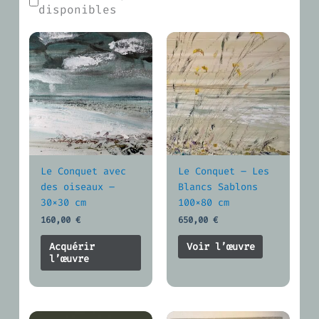
disponibles
Le Conquet avec
Le Conquet – Les
des oiseaux –
Blancs Sablons
30×30 cm
100×80 cm
160,00
€
650,00
€
Acquérir
Voir l’œuvre
l’œuvre