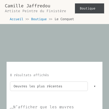
Trié
Aller
du
Camille Jaffredou
plus
au
Boutique
récent
Artiste Peintre du Finistère
contenu
au
plus
Accueil
>>
Boutique
>>
Le Conquet
ancien
8 résultats affichés
N’afficher que les œuvres