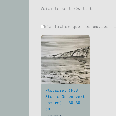
Voici le seul résultat
N’afficher que les œuvres d
Plouarzel (F&B
Studio Green vert
sombre) – 80×80
cm