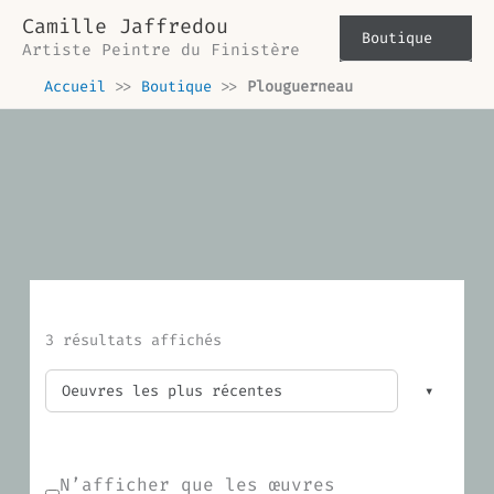
Trié
Aller
du
Camille Jaffredou
plus
au
Boutique
récent
Artiste Peintre du Finistère
contenu
au
plus
Accueil
>>
Boutique
>>
Plouguerneau
ancien
3 résultats affichés
N’afficher que les œuvres