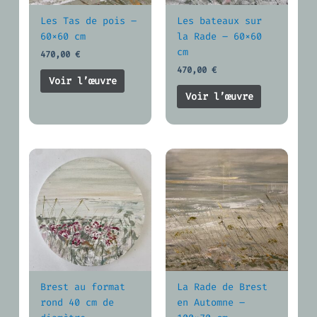
Les Tas de pois –
Les bateaux sur
60×60 cm
la Rade – 60×60
cm
470,00
€
470,00
€
Voir l’œuvre
Voir l’œuvre
Brest au format
La Rade de Brest
rond 40 cm de
en Automne –