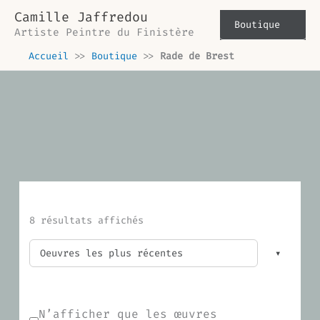
Trié
Aller
du
Camille Jaffredou
plus
au
Boutique
récent
Artiste Peintre du Finistère
contenu
au
plus
Accueil
>>
Boutique
>>
Rade de Brest
ancien
8 résultats affichés
N’afficher que les œuvres