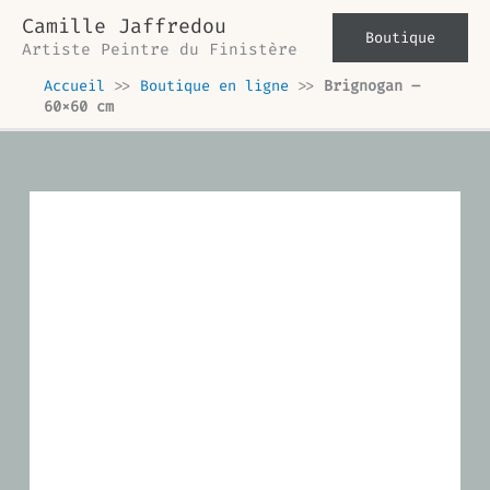
Aller
Camille Jaffredou
au
Boutique
Artiste Peintre du Finistère
contenu
Accueil
>>
Boutique en ligne
>>
Brignogan –
60×60 cm