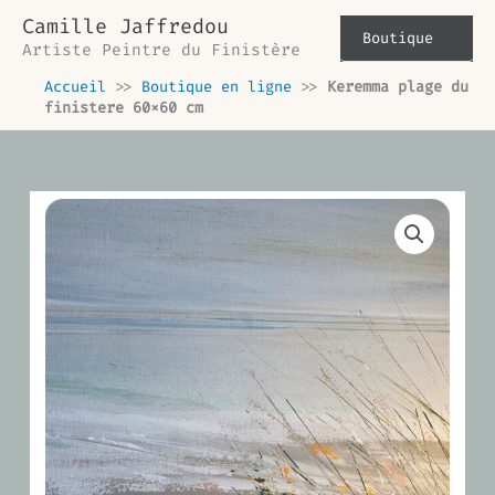
Aller
Camille Jaffredou
au
Boutique
Artiste Peintre du Finistère
contenu
Accueil
>>
Boutique en ligne
>>
Keremma plage du
finistere 60×60 cm