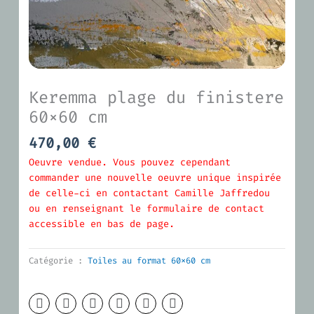
Keremma plage du finistere
60×60 cm
470,00
€
Oeuvre vendue. Vous pouvez cependant
commander une nouvelle oeuvre unique inspirée
de celle-ci en contactant Camille Jaffredou
ou en renseignant le formulaire de contact
accessible en bas de page.
Catégorie :
Toiles au format 60x60 cm