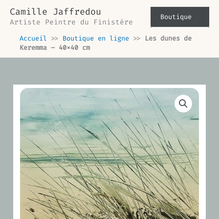
Aller
Camille Jaffredou
au
Boutique
Artiste Peintre du Finistère
contenu
Accueil
>>
Boutique en ligne
>>
Les dunes de
Keremma – 40×40 cm