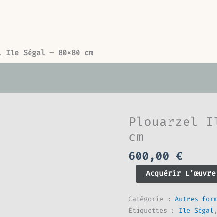
l Ile Ségal – 80×80 cm
Plouarzel I
quantité
de
cm
Plouarzel
600,00
€
Ile
Ségal
Acquérir L’œuvre
-
80x80
Catégorie :
Autres for
cm
Étiquettes :
Ile Ségal