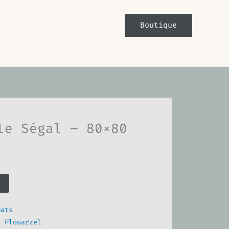
Boutique
le Ségal – 80×80
mats
,
Plouarzel